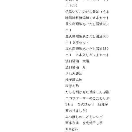
ボトル）
伊吹いりこのだし醤油（うま
味調味料無添加）８本セット
屋久島燻製あごだし醤油360
ｍｌ
屋久島燻製あごだし醤油360
ｍｌ５本セット
屋久島燻製あごだし醤油360
ｍｌ ５本入りギフトセット
濃口醤油 太陽
濃口醤油 月
さしみ醤油
柚子ぽん酢
塩ぽん酢
だしを利かせた旨味こんぶ酢
エコファーマーのこだわり米
5ｋｇ ひのひかり（品種が
変わりました）
みつぼしのこどもレシピ
西条市産 炭火焼干し芋
100ｇ×2