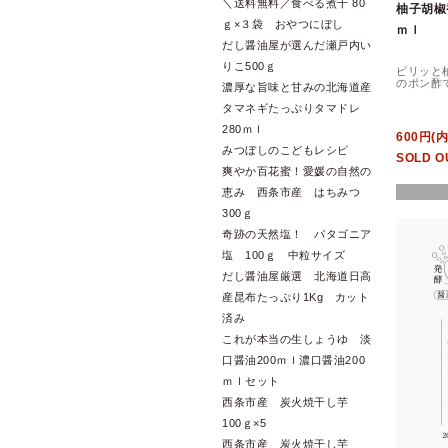
＼送料無料／食べる煮干 80
柚子胡椒
ｇ×３袋 おやつにぼし
ｍｌ
だし醤油屋が選んだ瀬戸内い
りこ500ｇ
ピリッと
のポン酢
濃厚な旨味と甘みの北海道産
タマネギたっぷりタマドレ
280ｍｌ
600円(
みつぼしのこどもレシピ
SOLD O
爽やか百花蜜！愛媛の自然の
恵み 西条市産 はちみつ
300ｇ
奇跡の天然塩！ パタゴニア
塩 100ｇ 中粒サイズ
だし醤油屋厳選 北海道日高
産昆布たっぷり1Kg カット
済み
これが本当の生しょうゆ 淡
口醤油200ｍｌ濃口醤油200
ｍｌセット
西条市産 炭火焼干し芋
100ｇ×5
西条市産 炭火焼干し芋