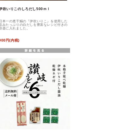
伊吹いりこのしろだし500ｍｌ
日本一の煮干鰯の『伊吹いりこ』を使用した
旨みたっぷりの白だしを豊富なレシピ付きの
容器に入れました。
900円(内税)