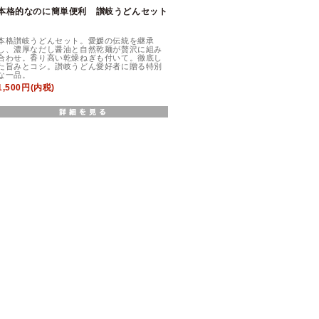
本格的なのに簡単便利 讃岐うどんセット
本格讃岐うどんセット。愛媛の伝統を継承
し、濃厚なだし醤油と自然乾麺が贅沢に組み
合わせ。香り高い乾燥ねぎも付いて。徹底し
た旨みとコシ。讃岐うどん愛好者に贈る特別
な一品。
1,500円(内税)