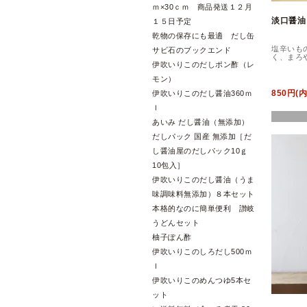
ｍ×30ｃｍ 商品発送１２月
淡口醤油
１５日予定
乾物の保存にも最適 だし缶
塩辛いも
サビ石のブックエンド
く、まろ
伊吹いりこのだしポン酢（レ
モン）
850円(
伊吹いりこのだし醤油360ｍ
ｌ
あいみ だし醤油（無添加）
だしパック 国産 無添加［だ
し醤油屋のだしパック10ｇ
10包入］
伊吹いりこのだし醤油（うま
味調味料無添加）８本セット
本格的なのに簡単便利 讃岐
うどんセット
柚子ぽん酢
伊吹いりこのしろだし500ｍ
ｌ
伊吹いりこのめんつゆ5本セ
ット