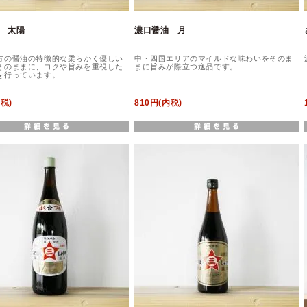
 太陽
濃口醤油 月
方の醤油の特徴的な柔らかく優しい
中・四国エリアのマイルドな味わいをそのま
そのままに、コクや旨みを重視した
まに旨みが際立つ逸品です。
を行っています。
内税)
810円(内税)