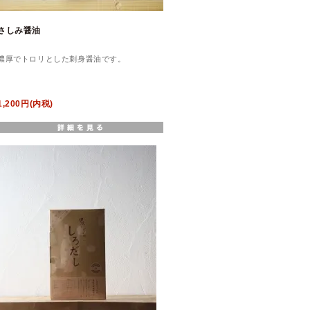
さしみ醤油
濃厚でトロリとした刺身醤油です。
1,200円(内税)