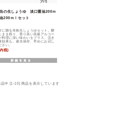
当の生しょうゆ 淡口醤油200ｍ
油200ｍｌセット
家に贈る本格生しょうゆセット。酵
たまま残り、香り高い高級アルコー
が料理に深い味わいをプラス。活き
康効果も。避光保存、早めにお召し
ださい。
(内税)
] 商品中 [1-10] 商品を表示しています