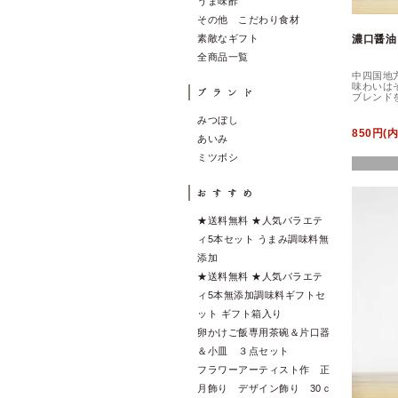
うま味酢
その他 こだわり食材
素敵なギフト
濃口醤油
全商品一覧
中四国地
味わいは
ブレンド
みつぼし
850円(
あいみ
ミツボシ
★送料無料 ★人気バラエテ
ィ5本セット うまみ調味料無
添加
★送料無料 ★人気バラエテ
ィ5本無添加調味料ギフトセ
ット ギフト箱入り
卵かけご飯専用茶碗＆片口器
＆小皿 ３点セット
フラワーアーティスト作 正
月飾り デザイン飾り 30ｃ