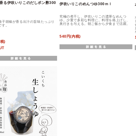
香る伊吹いりこのだしポン酢300
伊吹いりこのめんつゆ300ｍｌ
究極の煮干し、伊吹いりこの濃厚なめんつ
ゆ。少量で多彩な料理に。料理を格上げし、
柚子胡椒が香る出汁の旨味たっぷり
奥行きを与える。朝ご飯から夕食まで活躍。
です。
540円(内税)
内税)
UT