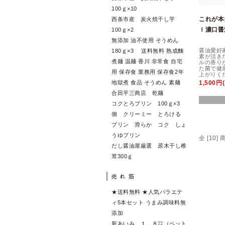
100ｇ×10
これが本
西条市産 炭火焼干し芋
ｌ濃口醤
100ｇ×2
無添加 油不使用 そうめん
醤油愛好
180ｇ×3 送料無料 熟成麵
素が活き
煮麺 温麺 香川 非常食 自宅
ルの香り
た菌で健
用 保存食 業務用 保存食2年
上がりく
1,500円
地獄煮 食品 そうめん 素麺
合田平三商店 乾麺
コクとろプリン 100ｇ×3
個 クリーミー とろける
プリン 滑らか コク しょ
うゆプリン
全 [10
だし醤油屋厳選 原木干し椎
茸300ｇ
★送料無料 ★人気バラエテ
ィ5本セット うまみ調味料無
添加
新あいみ １．８㍑（ペット