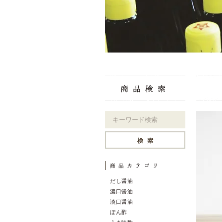
だし醤油
濃口醤油
淡口醤油
ぽん酢