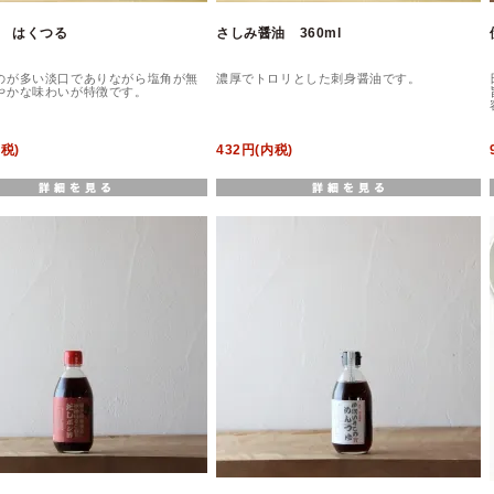
 はくつる
さしみ醤油 360ml
のが多い淡口でありながら塩角が無
濃厚でトロリとした刺身醤油です。
やかな味わいが特徴です。
内税)
432円(内税)