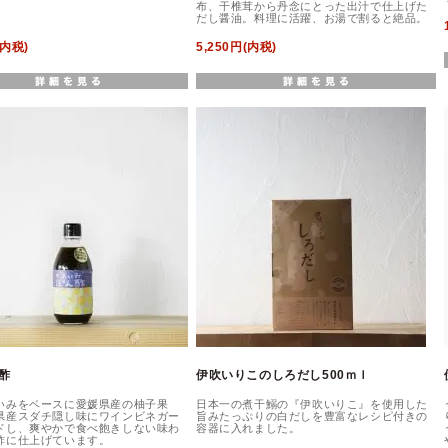
布、干椎茸から丹念にとった出汁で仕上げた
だし醤油。料理に活躍、お湯で割ると絶品。
(内税)
5,250円(内税)
ん酢
伊吹いりこのしろだし500ｍｌ
いみをベースに愛媛県産の柚子果
日本一の煮干鰯の『伊吹いりこ』を使用した
県産スダチ隠し味にワインビネガー
旨みたっぷりの白だしを豊富なレシピ付きの
ドし、爽やかで食べ飽きしない味わ
容器に入れました。
酢に仕上げています。