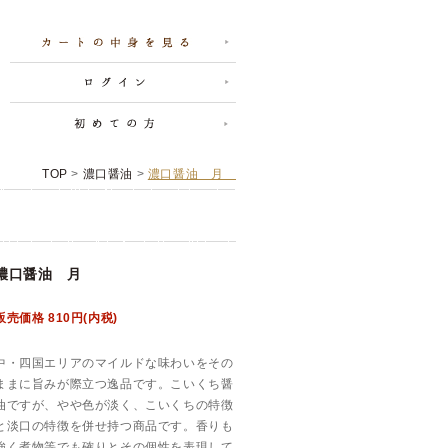
TOP
>
濃口醤油
>
濃口醤油 月
濃口醤油 月
販売価格 810円(内税)
中・四国エリアのマイルドな味わいをその
ままに旨みが際立つ逸品です。こいくち醤
油ですが、やや色が淡く、こいくちの特徴
と淡口の特徴を併せ持つ商品です。香りも
強く煮物等でも確りとその個性を表現して