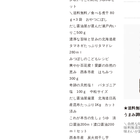
ット
＼送料無料／食べる煮干 80
ｇ×３袋 おやつにぼし
だし醤油屋が選んだ瀬戸内い
りこ500ｇ
濃厚な旨味と甘みの北海道産
タマネギたっぷりタマドレ
280ｍｌ
みつぼしのこどもレシピ
爽やか百花蜜！愛媛の自然の
恵み 西条市産 はちみつ
300ｇ
奇跡の天然塩！ パタゴニア
塩 100ｇ 中粒サイズ
だし醤油屋厳選 北海道日高
産昆布たっぷり1Kg カット
★送料無
済み
うまみ調
これが本当の生しょうゆ 淡
＼自然な
口醤油200ｍｌ濃口醤油200
味料無添
ｍｌセット
味わいが
西条市産 炭火焼干し芋