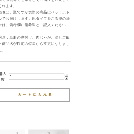
くれます。
画像は、瓶ですが実際の商品はペットボト
ルでお届けします。瓶タイプをご希望の場
合は、備考欄に瓶希望とご記入ください。
用途：鳥肝の煮付け、肉じゃが、混ぜご飯
＊商品名が以前の特星から変更になりまし
た。
購入
数