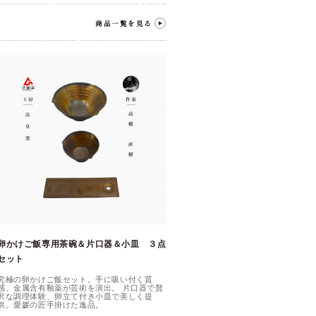
卵かけご飯専用茶碗＆片口器＆小皿 ３点
セット
究極の卵かけご飯セット。手に吸い付く質
感、金属含有釉薬が芸術を演出。 片口器で贅
沢な調理体験、卵立て付き小皿で美しく提
供。愛媛の匠手掛けた逸品。