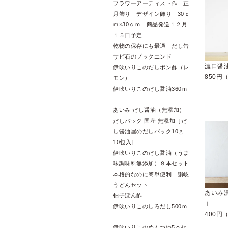
フラワーアーティスト作 正
月飾り デザイン飾り 30ｃ
ｍ×30ｃｍ 商品発送１２月
１５日予定
乾物の保存にも最適 だし缶
サビ石のブックエンド
濃口醤
伊吹いりこのだしポン酢（レ
850円
モン）
伊吹いりこのだし醤油360ｍ
ｌ
あいみ だし醤油（無添加）
だしパック 国産 無添加［だ
し醤油屋のだしパック10ｇ
10包入］
伊吹いりこのだし醤油（うま
味調味料無添加）８本セット
本格的なのに簡単便利 讃岐
うどんセット
あいみ濃
柚子ぽん酢
ｌ
伊吹いりこのしろだし500ｍ
400円
ｌ
伊吹いりこのめんつゆ5本セ