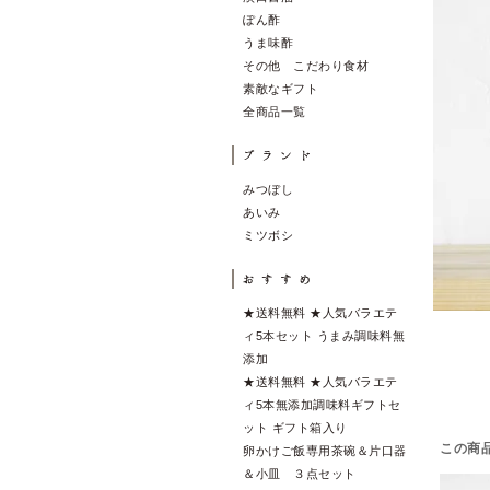
ぽん酢
うま味酢
その他 こだわり食材
素敵なギフト
全商品一覧
みつぼし
あいみ
ミツボシ
★送料無料 ★人気バラエテ
ィ5本セット うまみ調味料無
添加
★送料無料 ★人気バラエテ
ィ5本無添加調味料ギフトセ
ット ギフト箱入り
この商
卵かけご飯専用茶碗＆片口器
＆小皿 ３点セット