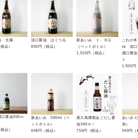
油 太陽
淡口醤油 はくつる
新あいみ １．８㍑
これが本
（税込）
850円（税込）
（ペットボトル）
ゆ 淡口
1,520円（税込）
濃口醤油
ト
1,500
口醤油300ｍ
新あいみ 500ml（ペ
屋久島燻製あごだし醤
あいみ 
ットボトル）
油360ｍｌ
加）
（税込）
648円（税込）
756円（税込）
540円