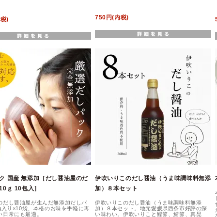
750円(内税)
内税)
ク 国産 無添加［だし醤油屋のだ
伊吹いりこのだし醤油（うま味調味料無添
0ｇ 10包入］
加）８本セット
のだし醤油屋が生んだ無添加だしパ
伊吹いりこのだし醤油（うま味調味料無添
g入り×10袋、本格のお味を手軽に再
加）８本セット。地元愛媛県西条市好評の深
い日常にも最適。
い味わい。伊吹いりこと鰹節、鯖節、真昆