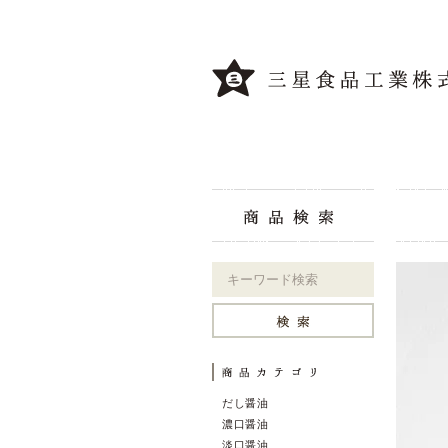
だし醤油
濃口醤油
淡口醤油