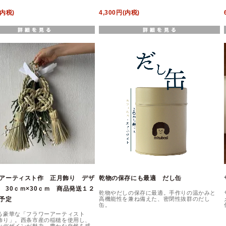
(内税)
4,300円(内税)
アーティスト作 正月飾り デザ
乾物の保存にも最適 だし缶
 30ｃｍ×30ｃｍ 商品発送１２
乾物やだしの保存に最適。手作りの温かみと
予定
高機能性を兼ね備えた、密閉性抜群のだし
缶。
る豪華な「フラワーアーティスト
飾り」。西条市産の稲穂を使用し、