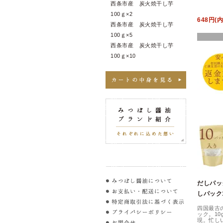
西条市産 炭火焼干し芋
100ｇ×2
648円(
西条市産 炭火焼干し芋
100ｇ×5
西条市産 炭火焼干し芋
100ｇ×10
だしパッ
しパック1
四国最古
ック。10
現。忙し