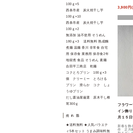
100ｇ×5
3,900円
西条市産 炭火焼干し芋
100ｇ×10
西条市産 炭火焼干し芋
100ｇ×2
無添加 油不使用 そうめん
180ｇ×3 送料無料 熟成麵
煮麺 温麺 香川 非常食 自宅
用 保存食 業務用 保存食2年
地獄煮 食品 そうめん 素麺
合田平三商店 乾麺
コクとろプリン 100ｇ×3
個 クリーミー とろける
プリン 滑らか コク しょ
うゆプリン
だし醤油屋厳選 原木干し椎
茸300ｇ
フラワー
イン飾り
月１５日
★送料無料 ★人気バラエテ
新春を飾
作 正月
ィ5本セット うまみ調味料無