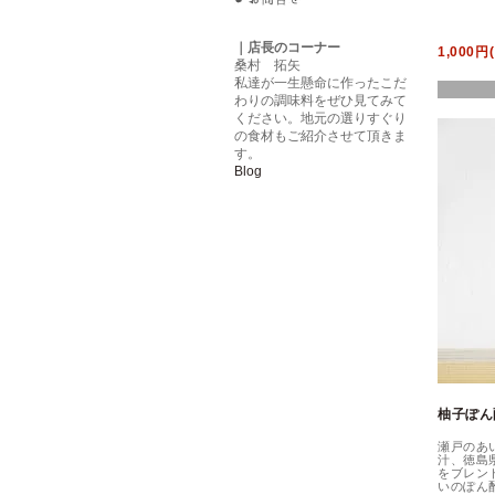
｜店長のコーナー
1,000円
桑村 拓矢
私達が一生懸命に作ったこだ
わりの調味料をぜひ見てみて
ください。地元の選りすぐり
の食材もご紹介させて頂きま
す。
Blog
柚子ぽ
瀬戸のあ
汁、徳島
をブレン
いのぽん