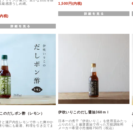
なデザインが魅力。豊かな自然を感
1,500円(内税)
高級感漂うしめ縄。
(内税)
伊吹いりこのだし醤油360ｍｌ
このだしポン酢（レモン）
日本一の煮干『伊吹いりこ』を使用旨みたっ
汁と瀬戸内生レモンで作った爽やか
ぷりのだしと厳選醤油で作った万能調味料
贈り物にも最適、料理を引き立てま
メーカー希望小売価格750円（税込）