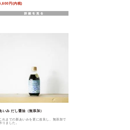
6,600円(内税)
あいみ だし醤油（無添加）
これまでの新あいみを更に改良し、無添加で
作りました。