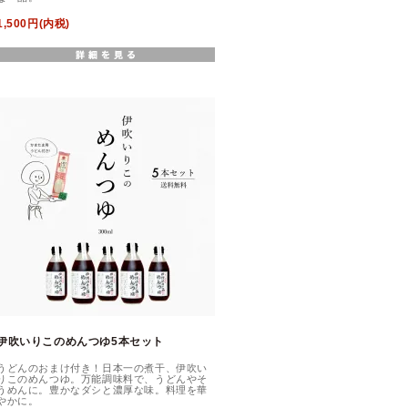
1,500円(内税)
伊吹いりこのめんつゆ5本セット
うどんのおまけ付き！日本一の煮干、伊吹い
りこのめんつゆ。万能調味料で、うどんやそ
うめんに。豊かなダシと濃厚な味。料理を華
やかに。