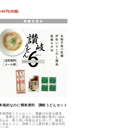
540円(内税)
本格的なのに簡単便利 讃岐うどんセット
本格讃岐うどんセット。愛媛の伝統を継承
し、濃厚なだし醤油と自然乾麺が贅沢に組み
合わせ。香り高い乾燥ねぎも付いて。徹底し
た旨みとコシ。讃岐うどん愛好者に贈る特別
な一品。