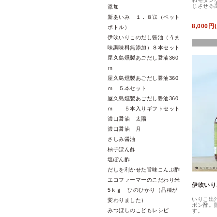
和モダン
じさせる
添加
新あいみ １．８㍑（ペット
8,000円
ボトル）
伊吹いりこのだし醤油（うま
味調味料無添加）８本セット
屋久島燻製あごだし醤油360
ｍｌ
屋久島燻製あごだし醤油360
ｍｌ５本セット
屋久島燻製あごだし醤油360
ｍｌ ５本入りギフトセット
濃口醤油 太陽
濃口醤油 月
さしみ醤油
柚子ぽん酢
塩ぽん酢
だしを利かせた旨味こんぶ酢
エコファーマーのこだわり米
伊吹いり
5ｋｇ ひのひかり（品種が
いりこ出
変わりました）
ポン酢。
みつぼしのこどもレシピ
す。