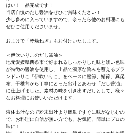
はい！一品完成です！
当店自慢のだし醤油をぜひご賞味ください！
少し多めに入っていますので、余ったら他のお料理にも
ぜひご使用くださいませ。
おまけで「乾燥ねぎ」もお付けいたします。
＜伊吹いりこのだし醤油＞
地元愛媛県西条市で好まれるしっかりした味と淡い色味
が特徴の醤油を使用し、上品で濃厚な旨みを蓄えるブラ
ンドいりこ「伊吹いりこ」をベースに鰹節、鯖節、真昆
布、干椎茸から丁寧にとった出汁とあわせ「だし醤油」
に仕上げました。素材の味を引き出すだしとして、様々
なお料理にお使いいただけます。
液体出汁なので粉末出汁より簡単ですぐに味がなじむの
で、お料理に自信が無い方でも、お気軽、簡単にプロの
味に！