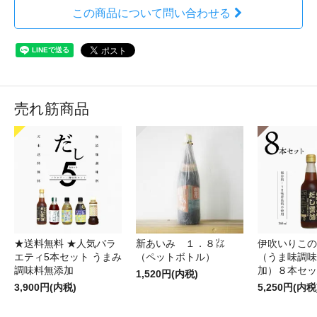
この商品について問い合わせる
売れ筋商品
★送料無料 ★人気バラ
新あいみ １．８㍑
伊吹いりこの
エティ5本セット うまみ
（ペットボトル）
（うま味調味
調味料無添加
加）８本セッ
1,520円(内税)
3,900円(内税)
5,250円(内税