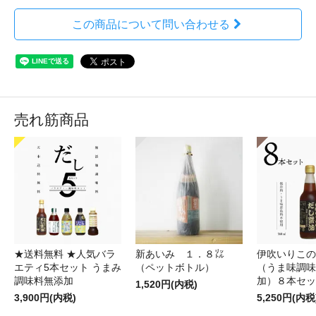
この商品について問い合わせる
売れ筋商品
★送料無料 ★人気バラ
新あいみ １．８㍑
伊吹いりこの
エティ5本セット うまみ
（ペットボトル）
（うま味調味
調味料無添加
加）８本セッ
1,520円(内税)
3,900円(内税)
5,250円(内税