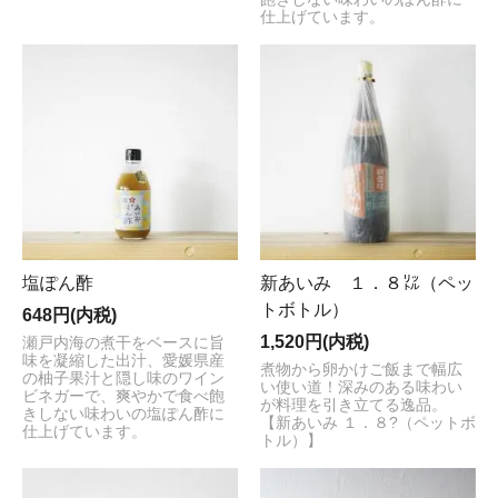
仕上げています。
塩ぽん酢
新あいみ １．８㍑（ペッ
トボトル）
648円(内税)
1,520円(内税)
瀬戸内海の煮干をベースに旨
味を凝縮した出汁、愛媛県産
煮物から卵かけご飯まで幅広
の柚子果汁と隠し味のワイン
い使い道！深みのある味わい
ビネガーで、爽やかで食べ飽
が料理を引き立てる逸品。
きしない味わいの塩ぽん酢に
【新あいみ １．８?（ペットボ
仕上げています。
トル）】