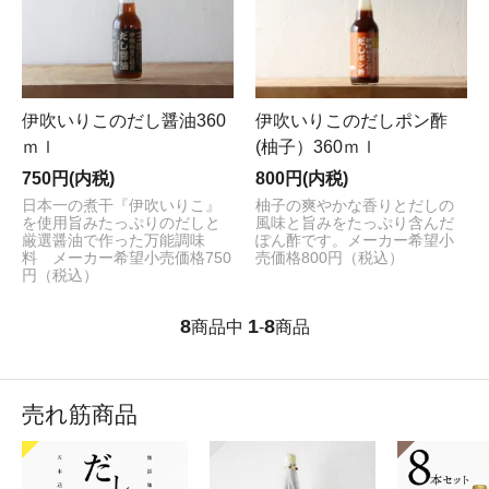
伊吹いりこのだし醤油360
伊吹いりこのだしポン酢
ｍｌ
(柚子）360ｍｌ
750円(内税)
800円(内税)
日本一の煮干『伊吹いりこ』
柚子の爽やかな香りとだしの
を使用旨みたっぷりのだしと
風味と旨みをたっぷり含んだ
厳選醤油で作った万能調味
ぽん酢です。メーカー希望小
料 メーカー希望小売価格750
売価格800円（税込）
円（税込）
8
1
8
商品中
-
商品
売れ筋商品