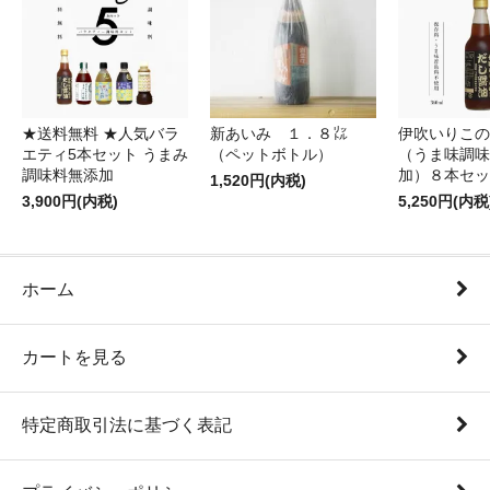
★送料無料 ★人気バラ
新あいみ １．８㍑
伊吹いりこの
エティ5本セット うまみ
（ペットボトル）
（うま味調味
調味料無添加
加）８本セッ
1,520円(内税)
3,900円(内税)
5,250円(内税
ホーム
カートを見る
特定商取引法に基づく表記