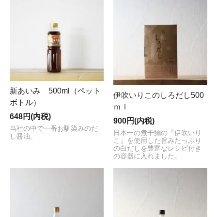
新あいみ 500ml（ペット
伊吹いりこのしろだし500
ボトル）
ｍｌ
648円(内税)
900円(内税)
当社の中で一番お馴染みのだ
日本一の煮干鰯の『伊吹いり
し醤油。
こ』を使用した旨みたっぷり
の白だしを豊富なレシピ付き
の容器に入れました。