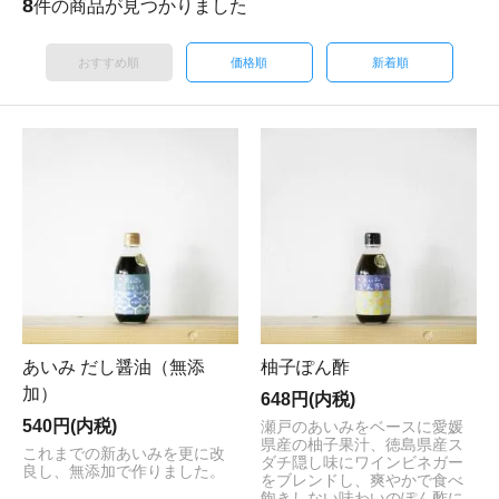
8
件の商品が見つかりました
おすすめ順
価格順
新着順
あいみ だし醤油（無添
柚子ぽん酢
加）
648円(内税)
540円(内税)
瀬戸のあいみをベースに愛媛
県産の柚子果汁、徳島県産ス
これまでの新あいみを更に改
ダチ隠し味にワインビネガー
良し、無添加で作りました。
をブレンドし、爽やかで食べ
飽きしない味わいのぽん酢に